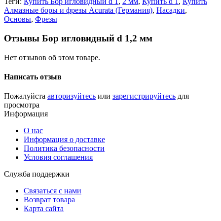
Теги:
Купить Бор игловидный d 1
,
2 мм
,
Купить d 1
,
Купить
Алмазные боры и фрезы Acurata (Германия)
,
Насадки
,
Основы
,
Фрезы
Отзывы Бор игловидный d 1,2 мм
Нет отзывов об этом товаре.
Написать отзыв
Пожалуйста
авторизуйтесь
или
зарегистрируйтесь
для
просмотра
Информация
О нас
Информация о доставке
Политика безопасности
Условия соглашения
Служба поддержки
Связаться с нами
Возврат товара
Карта сайта