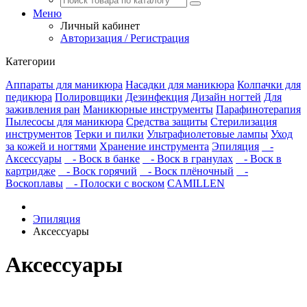
Меню
Личный кабинет
Авторизация / Регистрация
Категории
Аппараты для маникюра
Насадки для маникюра
Колпачки для
педикюра
Полировщики
Дезинфекция
Дизайн ногтей
Для
заживления ран
Маникюрные инструменты
Парафинотерапия
Пылесосы для маникюра
Средства защиты
Стерилизация
инструментов
Терки и пилки
Ультрафиолетовые лампы
Уход
за кожей и ногтями
Хранение инструмента
Эпиляция
-
Аксессуары
- Воск в банке
- Воск в гранулах
- Воск в
картридже
- Воск горячий
- Воск плёночный
-
Воскоплавы
- Полоски с воском
CAMILLEN
Эпиляция
Аксессуары
Аксессуары