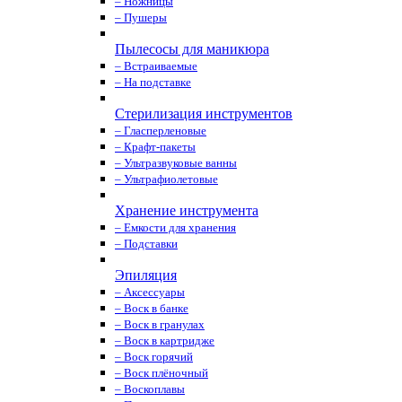
– Ножницы
– Пушеры
Пылесосы для маникюра
– Встраиваемые
– На подставке
Стерилизация инструментов
– Гласперленовые
– Крафт-пакеты
– Ультразвуковые ванны
– Ультрафиолетовые
Хранение инструмента
– Емкости для хранения
– Подставки
Эпиляция
– Аксессуары
– Воск в банке
– Воск в гранулах
– Воск в картридже
– Воск горячий
– Воск плёночный
– Воскоплавы