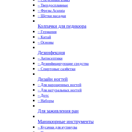
– Твердосплавные
– Фрезы Acurata
– Щетки насадки
Колпачки для педикюра
– Германия
– Китай
– Основы
Дезинфекция
– Антисептики
– Дезинфицирующие средства
– Спиртовые салфетки
Дизайн ногтей
– Для нарощенных ногтей
– Для натуральных ногтей
– Дотс
– Наборы
Для заживления ран
Маникюрные инструменты
– Кусачки для кутикулы