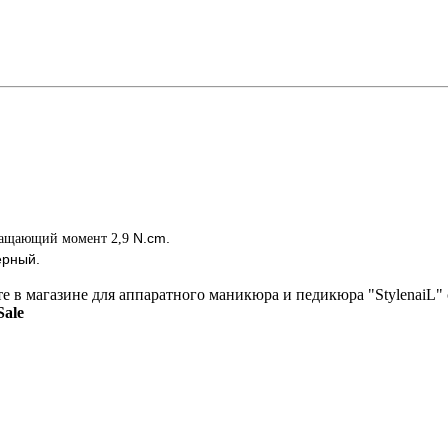
N.cm.
вращающий момент 2,9
ерный.
ете в магазине для аппаратного маникюра и педикюра "StylenaiL"
ale