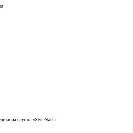
ра
едикюра группа «StyleNaiL»