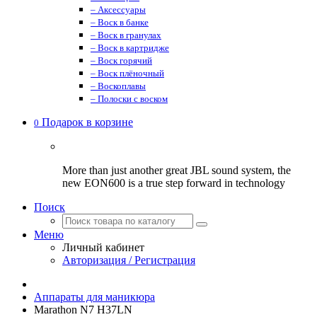
– Аксессуары
– Воск в банке
– Воск в гранулах
– Воск в картридже
– Воск горячий
– Воск плёночный
– Воскоплавы
– Полоски с воском
Подарок в корзине
0
More than just another great JBL sound system, the
new EON600 is a true step forward in technology
Поиск
Меню
Личный кабинет
Авторизация / Регистрация
Аппараты для маникюра
Marathon N7 H37LN