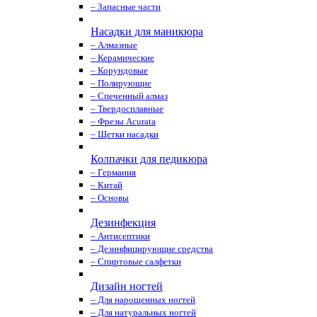
– Запасные части
Насадки для маникюра
– Алмазные
– Керамические
– Корундовые
– Полирующие
– Спеченный алмаз
– Твердосплавные
– Фрезы Acurata
– Щетки насадки
Колпачки для педикюра
– Германия
– Китай
– Основы
Дезинфекция
– Антисептики
– Дезинфицирующие средства
– Спиртовые салфетки
Дизайн ногтей
– Для нарощенных ногтей
– Для натуральных ногтей