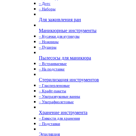
– Дотс
– Наборы
Для заживления ран
Маникюрные инструменты
– Кусачки для кутикулы
– Ножницы
– Пушеры
Пылесосы для маникюра
– Встраиваемые
– На подставке
Стерилизация инструментов
– Гласперленовые
– Крафт-пакеты
– Ультразвуковые ванны
– Ультрафиолетовые
Хранение инструмента
– Емкости для хранения
– Подставки
Эпиляция