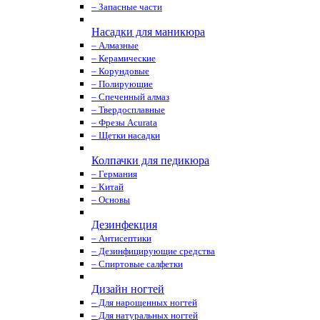
– Запасные части
Насадки для маникюра
– Алмазные
– Керамические
– Корундовые
– Полирующие
– Спеченный алмаз
– Твердосплавные
– Фрезы Acurata
– Щетки насадки
Колпачки для педикюра
– Германия
– Китай
– Основы
Дезинфекция
– Антисептики
– Дезинфицирующие средства
– Спиртовые салфетки
Дизайн ногтей
– Для нарощенных ногтей
– Для натуральных ногтей