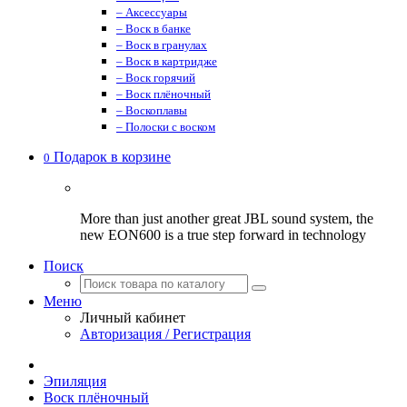
– Аксессуары
– Воск в банке
– Воск в гранулах
– Воск в картридже
– Воск горячий
– Воск плёночный
– Воскоплавы
– Полоски с воском
Подарок в корзине
0
More than just another great JBL sound system, the
new EON600 is a true step forward in technology
Поиск
Меню
Личный кабинет
Авторизация / Регистрация
Эпиляция
Воск плёночный