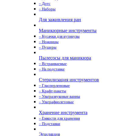
– Дотс
– Наборы
Для заживления ран
Маникюрные инструменты
– Кусачки для кутикулы
– Ножницы
– Пушеры
Пылесосы для маникюра
– Встраиваемые
– На подставке
Стерилизация инструментов
– Гласперленовые
– Крафт-пакеты
– Ультразвуковые ванны
– Ультрафиолетовые
Хранение инструмента
– Емкости для хранения
– Подставки
Эпиляция