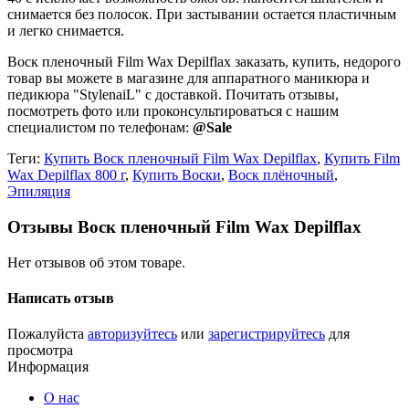
снимается без полосок. При застывании остается пластичным
и легко снимается.
Воск пленочный Film Wax Depilflax заказать, купить, недорого
товар вы можете в магазине для аппаратного маникюра и
педикюра "StylenaiL" с доставкой. Почитать отзывы,
посмотреть фото или проконсультироваться с нашим
специалистом по телефонам:
@Sale
Теги:
Купить Воск пленочный Film Wax Depilflax
,
Купить Film
Wax Depilflax 800 г
,
Купить Воски
,
Воск плёночный
,
Эпиляция
Отзывы Воск пленочный Film Wax Depilflax
Нет отзывов об этом товаре.
Написать отзыв
Пожалуйста
авторизуйтесь
или
зарегистрируйтесь
для
просмотра
Информация
О нас