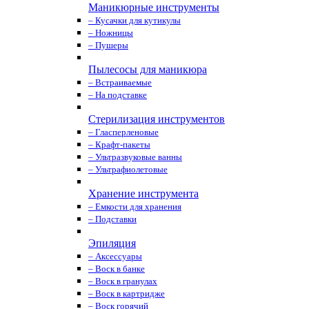
Маникюрные инструменты
– Кусачки для кутикулы
– Ножницы
– Пушеры
Пылесосы для маникюра
– Встраиваемые
– На подставке
Стерилизация инструментов
– Гласперленовые
– Крафт-пакеты
– Ультразвуковые ванны
– Ультрафиолетовые
Хранение инструмента
– Емкости для хранения
– Подставки
Эпиляция
– Аксессуары
– Воск в банке
– Воск в гранулах
– Воск в картридже
– Воск горячий