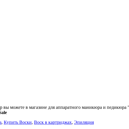
овар вы можете в магазине для аппаратного маникюра и педикюра 
ale
а
,
Купить Воски
,
Воск в картриджах
,
Эпиляция