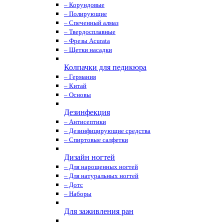
– Корундовые
– Полирующие
– Спеченный алмаз
– Твердосплавные
– Фрезы Acurata
– Щетки насадки
Колпачки для педикюра
– Германия
– Китай
– Основы
Дезинфекция
– Антисептики
– Дезинфицирующие средства
– Спиртовые салфетки
Дизайн ногтей
– Для нарощенных ногтей
– Для натуральных ногтей
– Дотс
– Наборы
Для заживления ран